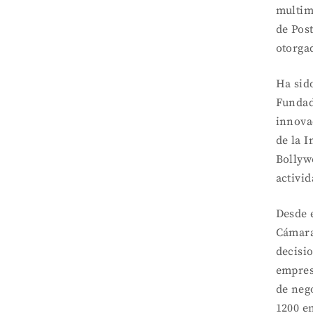
multim
de Pos
otorga
Ha sido
Fundad
innova
de la I
Bollyw
activid
Desde 
Cámara
decisio
empres
de neg
1200 e