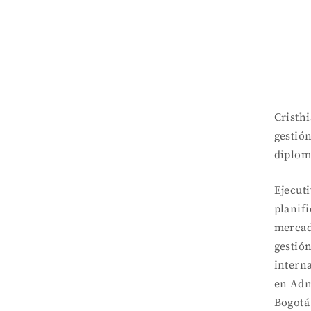
Cristh
gestió
diploma
Ejecut
planif
mercad
gestión
intern
en Adm
Bogotá