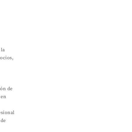
 la
ocios,
ión de
 en
esional
 de