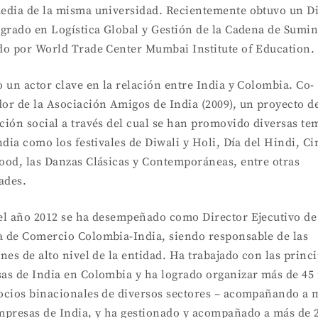
edia de la misma universidad. Recientemente obtuvo un D
tgrado en Logística Global y Gestión de la Cadena de Sumin
do por World Trade Center Mumbai Institute of Education.
 un actor clave en la relación entre India y Colombia. Co-
or de la Asociación Amigos de India (2009), un proyecto d
ción social a través del cual se han promovido diversas te
ndia como los festivales de Diwali y Holi, Día del Hindi, Ci
ood, las Danzas Clásicas y Contemporáneas, entre otras
ades.
el año 2012 se ha desempeñado como Director Ejecutivo de
 de Comercio Colombia-India, siendo responsable de las
nes de alto nivel de la entidad. Ha trabajado con las princ
as de India en Colombia y ha logrado organizar más de 45
ocios binacionales de diversos sectores – acompañando a 
mpresas de India, y ha gestionado y acompañado a más de 