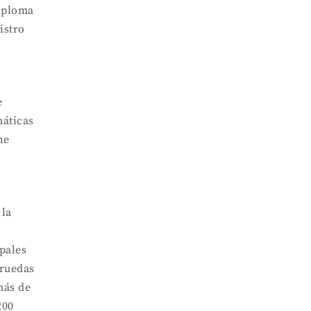
iploma
istro
e
máticas
ne
 la
ipales
 ruedas
más de
200